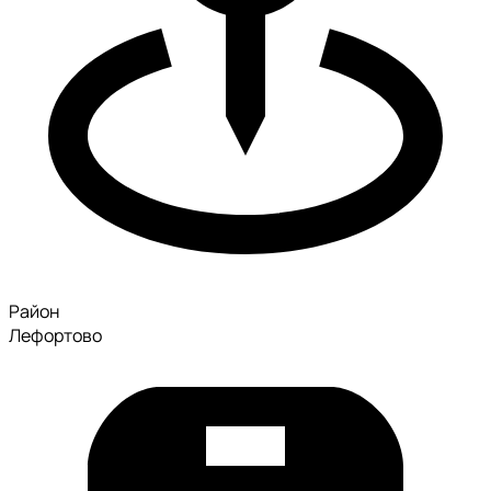
Район
Лефортово