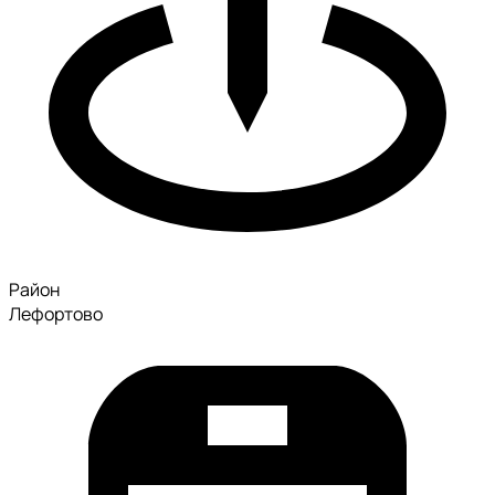
Район
Лефортово