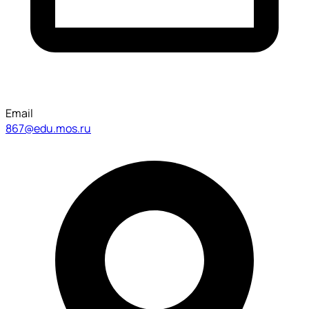
Email
867@edu.mos.ru