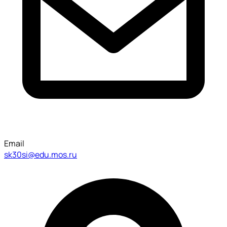
Email
sk30si@edu.mos.ru