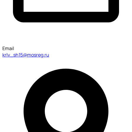
Email
krlv_sh15@mosreg.ru