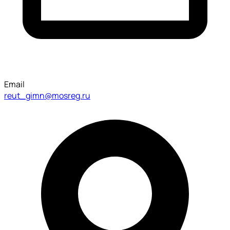
Email
reut_gimn@mosreg.ru