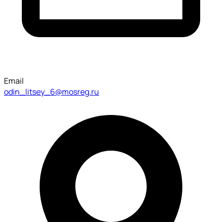
Email
odin_litsey_6@mosreg.ru