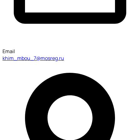
Email
khim_mbou_7@mosreg.ru