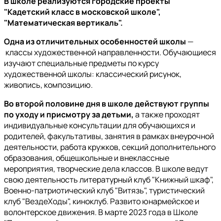
В школе реализуются городские проекты
"Кадетский класс в московской школе",
"Математическая вертикаль".
Одна из отличительных особенностей школы
—
классы художественной направленности. Обучающиеся
изучают специальные предметы по курсу
художественной школы: классический рисунок,
живопись, композицию.
Во второй половине дня в школе действуют группы
по уходу и присмотру за детьми,
а также проходят
индивидуальные консультации для обучающихся и
родителей, факультативы, занятия в рамках внеурочной
деятельности, работа кружков, секций дополнительного
образования, общешкольные и внеклассные
мероприятия, творческие дела классов. В школе ведут
свою деятельность литературный клуб "Книжный шкаф",
Военно-патриотический клуб "Витязь", туристический
клуб "ВездеХоды", киноклуб. Развито юнармейское и
волонтерское движения. В марте 2023 года в Школе