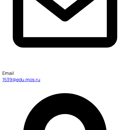
Email
1539@edu.mos.ru