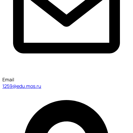
Email
1259@edu.mos.ru