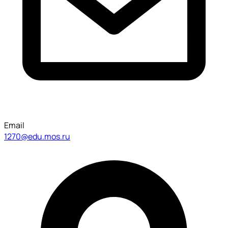
Email
1270@edu.mos.ru