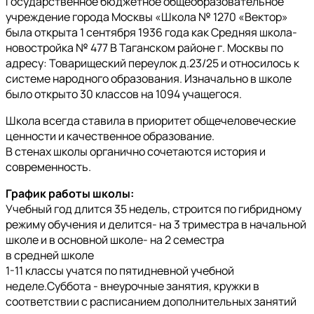
Государственное бюджетное общеобразовательное
учреждение города Москвы «Школа № 1270 «Вектор»
была открыта 1 сентября 1936 года как Средняя школа-
новостройка № 477 В Таганском районе г. Москвы по
адресу: Товарищеский переулок д.23/25 и относилось к
системе народного образования. Изначально в школе
было открыто 30 классов на 1094 учащегося.
Школа всегда ставила в приоритет общечеловеческие
ценности и качественное образование.
В стенах школы органично сочетаются история и
современность.
График работы школы:
Учебный год длится 35 недель, строится по гибридному
режиму обучения и делится- на 3 триместра в начальной
школе и в основной школе- на 2 семестра
в средней школе
1-11 классы учатся по пятидневной учебной
неделе.Суббота - внеурочные занятия, кружки в
соответствии с расписанием дополнительных занятий