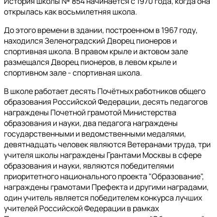
История школы № 854 начинается с 1970 года, когда она
открылась как восьмилетняя школа.
До этого времени в здании, построенном в 1967 году,
находился Зеленоградский Дворец пионеров и
спортивная школа. В правом крыле и актовом зале
размещался Дворец пионеров, в левом крыле и
спортивном зале - спортивная школа.
В школе работает десять Почётных работников общего
образования Российской Федерации, десять педагогов
награждены Почетной грамотой Министерства
образования и науки, два педагога награждены
государственными и ведомственными медалями,
девятнадцать человек являются Ветеранами труда, три
учителя школы награждены Грантами Москвы в сфере
образования и науки, являются победителями
приоритетного национального проекта "Образование",
награждены грамотами Префекта и другими наградами,
один учитель является победителем конкурса лучших
учителей Российской Федерации в рамках