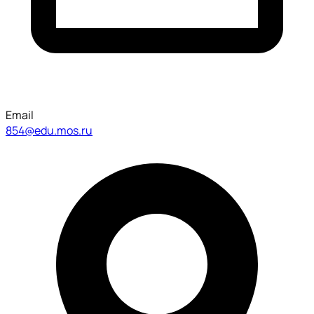
Email
854@edu.mos.ru