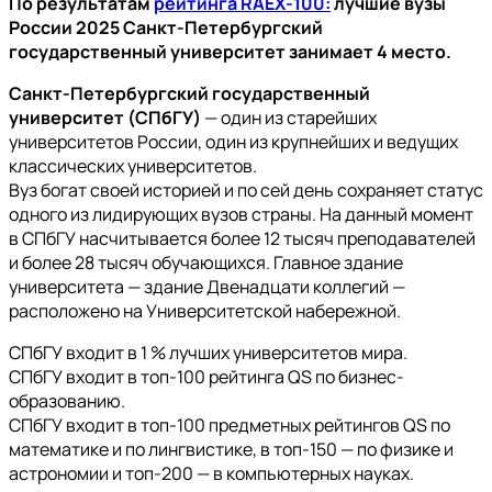
По результатам
рейтинга RAEX-100:
лучшие вузы
России 2025 Санкт-Петербургский
государственный университет занимает 4 место.
Санкт-Петербургский государственный
университет (СПбГУ)
— один из старейших
университетов России, один из крупнейших и ведущих
классических университетов.
Вуз богат своей историей и по сей день сохраняет статус
одного из лидирующих вузов страны. На данный момент
в СПбГУ насчитывается более 12 тысяч преподавателей
и более 28 тысяч обучающихся. Главное здание
университета — здание Двенадцати коллегий —
расположено на Университетской набережной.
СПбГУ входит в 1 % лучших университетов мира.
СПбГУ входит в топ-100 рейтинга QS по бизнес-
образованию.
СПбГУ входит в топ-100 предметных рейтингов QS по
математике и по лингвистике, в топ-150 — по физике и
астрономии и топ-200 — в компьютерных науках.