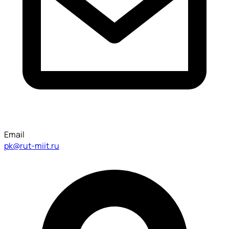
Email
pk@rut-miit.ru