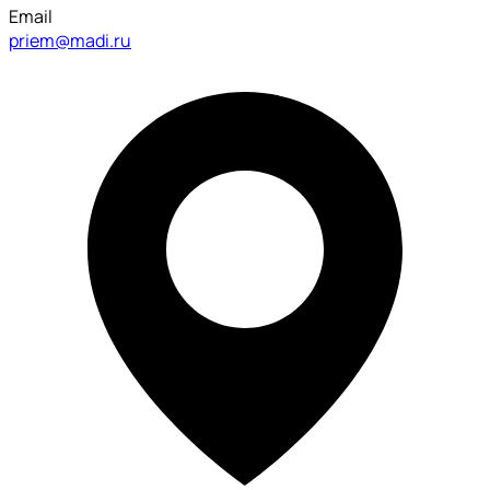
Email
priem@madi.ru