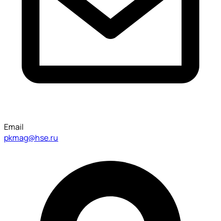
Email
pkmag@hse.ru