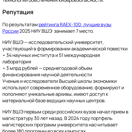
Репутация
По результатам
рейтинга RAEX-100: лучшие вузы
России
2025 НИУ ВШЭ занимает 7 место.
НИУ ВШЭ — исследовательский университет,
участвующий в формировании академической повестки
• 34 научных института и 51 международная
лаборатория
• 3 млрд рублей — среднегодовой объем
финансирования научной деятельности
Ученые и исследователи Высшей школы экономики
используют современное оборудование, формируют и
пополняют уникальные архивы, имеют доступ к
материальной базе ведущих научных центров.
НИУ ВШЭ первым среди российских вузов начал прием в
магистратуру 30 лет назад. В 2024 году портфель
магистерских программ университета насчитывает
более 180 программ во всех кампусах.