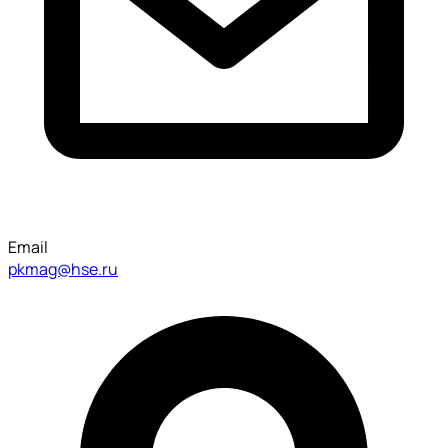
Email
pkmag@hse.ru