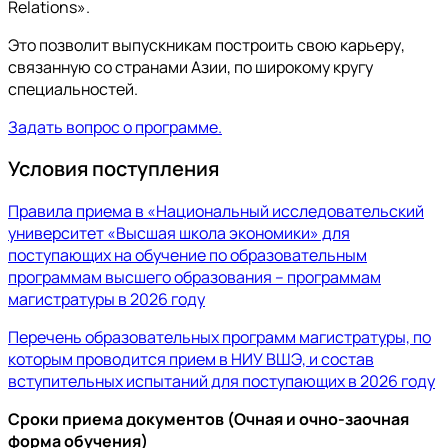
Relations».
Это позволит выпускникам построить свою карьеру,
связанную со странами Азии, по широкому кругу
специальностей.
Задать вопрос о программе.
Условия поступления
Правила приема в «Национальный исследовательский
университет «Высшая школа экономики» для
поступающих на обучение по образовательным
программам высшего образования – программам
магистратуры в 2026 году
Перечень образовательных программ магистратуры, по
которым проводится прием в НИУ ВШЭ, и состав
вступительных испытаний для поступающих в 2026 году
Сроки приема документов (Очная и очно-заочная
форма обучения)