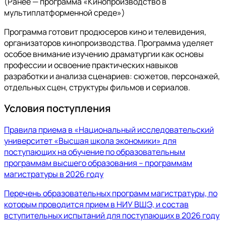
(Ранее ­— программа «Кинопроизводство в
мультиплатформенной среде»)
Программа готовит продюсеров кино и телевидения,
организаторов кинопроизводства. Программа уделяет
особое внимание изучению драматургии как основы
профессии и освоение практических навыков
разработки и анализа сценариев: сюжетов, персонажей,
отдельных сцен, структуры фильмов и сериалов.
Условия поступления
Правила приема в «Национальный исследовательский
университет «Высшая школа экономики» для
поступающих на обучение по образовательным
программам высшего образования – программам
магистратуры в 2026 году
Перечень образовательных программ магистратуры, по
которым проводится прием в НИУ ВШЭ, и состав
вступительных испытаний для поступающих в 2026 году