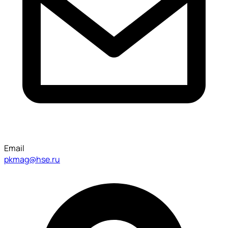
Email
pkmag@hse.ru