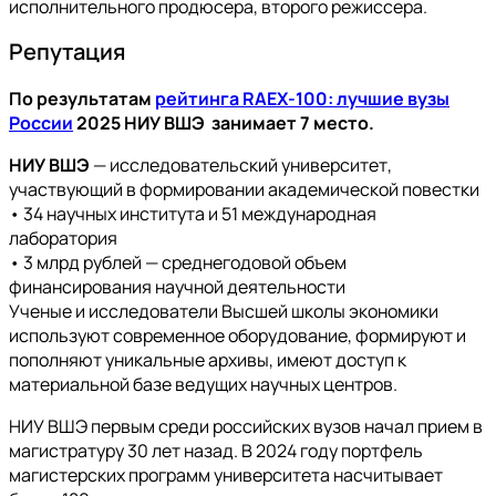
исполнительного продюсера, второго режиссера.
Репутация
По результатам
рейтинга RAEX-100: лучшие вузы
России
2025 НИУ ВШЭ занимает 7 место.
НИУ ВШЭ
— исследовательский университет,
участвующий в формировании академической повестки
• 34 научных института и 51 международная
лаборатория
• 3 млрд рублей — среднегодовой объем
финансирования научной деятельности
Ученые и исследователи Высшей школы экономики
используют современное оборудование, формируют и
пополняют уникальные архивы, имеют доступ к
материальной базе ведущих научных центров.
НИУ ВШЭ первым среди российских вузов начал прием в
магистратуру 30 лет назад. В 2024 году портфель
магистерских программ университета насчитывает