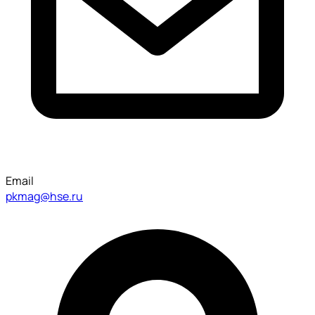
Email
pkmag@hse.ru