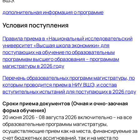
ВШЭ.
дополнительная информация о программе
Условия поступления
Правила приема в «Национальный исследовательский
университет «Высшая школа экономики» для
поступающих на обучение по образовательным
программам высшего образования – программам
магистратуры в 2026 году
Перечень образовательных программ магистратуры, по
которым проводится прием в НИУ ВШЭ, и состав
вступительных испытаний для поступающих в 2026 году
Сроки приема документов (Очная и очно-заочная
форма обучения)
20 июня 2026 - 08 августа 2026 включительно – на все
образовательные программы магистратуры,
осуществляющие прием как на места, финансируемые за
счет бюджетных ассигнований, так и на места по