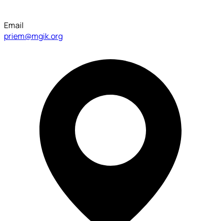
Email
priem@mgik.org