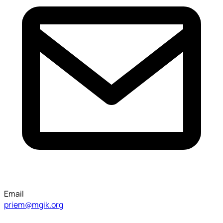
Email
priem@mgik.org